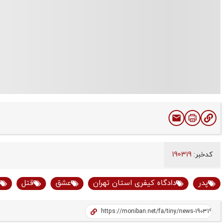
کدخبر:
190319
پدر
دادگاه کیفری استان تهران
عشق
قتل