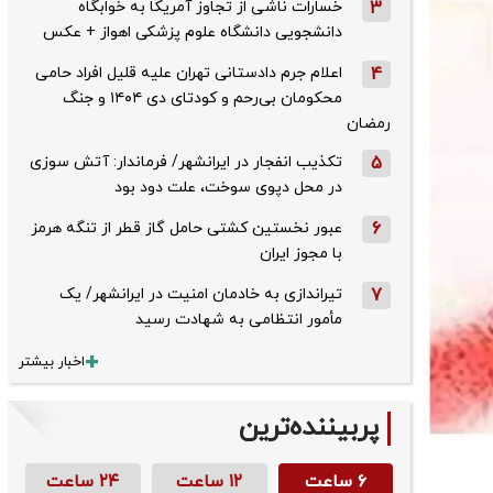
3
خسارات ناشی از تجاوز آمریکا به خوابگاه
دانشجویی دانشگاه علوم پزشکی اهواز + عکس
4
اعلام جرم دادستانی تهران علیه قلیل افراد حامی
محکومان بی‌رحم و کودتای دی‌ ۱۴۰۴ و جنگ
رمضان
5
تکذیب ‌انفجار در ایرانشهر/ فرماندار: آتش سوزی
در محل دپوی سوخت، علت دود بود
6
عبور نخستین کشتی حامل گاز قطر از تنگه هرمز
با مجوز ایران
7
تیراندازی به خادمان امنیت در ایرانشهر/ یک
مأمور انتظامی به شهادت رسید
اخبار بیشتر
پربیننده‌ترین
۶ ساعت
۱۲ ساعت
۲۴ ساعت