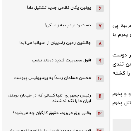
پوتین یگان نظامی جدید تشکیل داد!
6
ریبه پی
دست رد ترامپ به زلنسکی!
7
پدرم با
جانشین رامین رضاییان از اسپانیا می‌آید!
8
سر دوست
افول محبوبیت شدید دونالد ترامپ
9
من تندی
را کشته
محسن مسلمان رسماً به پرسپولیس پیوست
10
 و پدرم
رئیس جمهوری: تنها کسانی که در خیابان بودند،
11
ایران ما را نگه نداشتند
تل پدرم
وقتی برق می‌رود، حقوق کارگران چه می‌شود؟
12
زارعی مطلب جدید «رسایی» را تلویحا توهین به