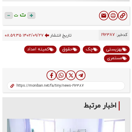
ت
ت
کدخبر:
192387
تاریخ انتشار
۱۴۰۲/۰۹/۲۷ ۰۸:۵۹:۳۵
بهزیستی
چک
حقوق
کمیته امداد
مستمری
اخبار مرتبط