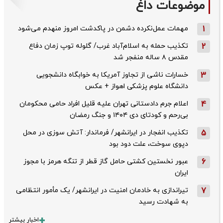
موضوعات داغ
1
مهمات عمل‌نکرده دشمن در پاکدشت امروز منهدم می‌شود
2
تکذیب حمله به اسلام‌آباد غرب/ گلوله توپ زمان دفاع
مقدس ۸ ساله منفجر شد
3
خسارات ناشی از تجاوز آمریکا به خوابگاه دانشجویی
دانشگاه علوم پزشکی اهواز + عکس
4
اعلام جرم دادستانی تهران علیه قلیل افراد حامی محکومان
بی‌رحم و کودتای دی‌ ۱۴۰۴ و جنگ رمضان
5
تکذیب ‌انفجار در ایرانشهر/ فرماندار: آتش سوزی در محل
دپوی سوخت، علت دود بود
6
عبور نخستین کشتی حامل گاز قطر از تنگه هرمز با مجوز
ایران
7
تیراندازی به خادمان امنیت در ایرانشهر/ یک مأمور انتظامی
به شهادت رسید
اخبار بیشتر