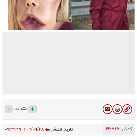
ت
ت
کدخبر:
192565
تاریخ انتشار
۱۴۰۲/۰۹/۲۸ ۰۹:۳۹:۴۹