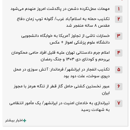
1
مهمات عمل‌نکرده دشمن در پاکدشت امروز منهدم می‌شود
2
تکذیب حمله به اسلام‌آباد غرب/ گلوله توپ زمان دفاع
مقدس ۸ ساله منفجر شد
3
خسارات ناشی از تجاوز آمریکا به خوابگاه دانشجویی
دانشگاه علوم پزشکی اهواز + عکس
4
اعلام جرم دادستانی تهران علیه قلیل افراد حامی محکومان
بی‌رحم و کودتای دی‌ ۱۴۰۴ و جنگ رمضان
5
تکذیب ‌انفجار در ایرانشهر/ فرماندار: آتش سوزی در محل
دپوی سوخت، علت دود بود
6
عبور نخستین کشتی حامل گاز قطر از تنگه هرمز با مجوز
ایران
7
تیراندازی به خادمان امنیت در ایرانشهر/ یک مأمور انتظامی
به شهادت رسید
اخبار بیشتر