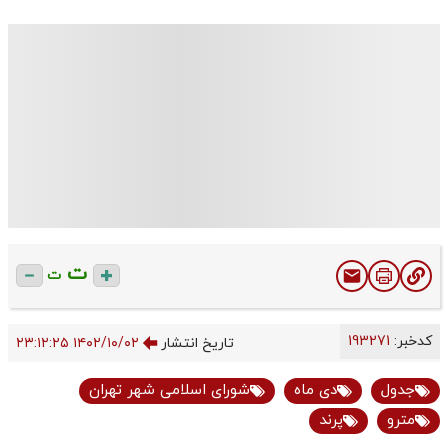
ت
ت
کدخبر:
193271
تاریخ انتشار
۱۴۰۲/۱۰/۰۲ ۲۳:۱۲:۲۵
جدول
دی ماه
شورای اسلامی شهر تهران
مترو
پرند