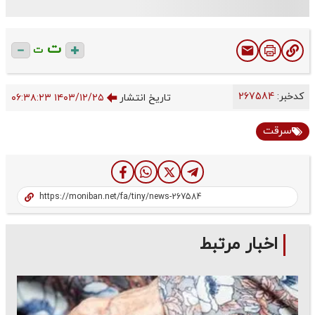
ت
ت
کدخبر:
267584
تاریخ انتشار
۱۴۰۳/۱۲/۲۵ ۰۶:۳۸:۲۳
سرقت
اخبار مرتبط