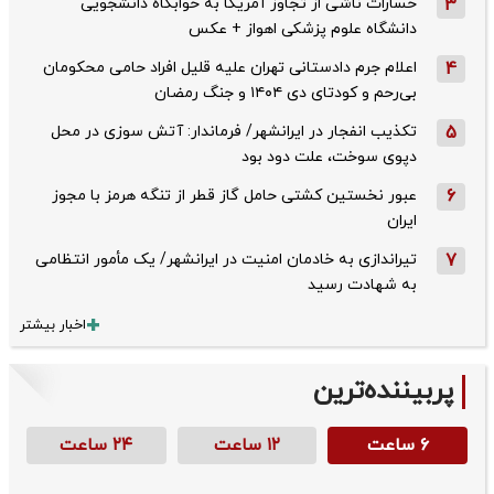
3
خسارات ناشی از تجاوز آمریکا به خوابگاه دانشجویی
دانشگاه علوم پزشکی اهواز + عکس
4
اعلام جرم دادستانی تهران علیه قلیل افراد حامی محکومان
بی‌رحم و کودتای دی‌ ۱۴۰۴ و جنگ رمضان
5
تکذیب ‌انفجار در ایرانشهر/ فرماندار: آتش سوزی در محل
دپوی سوخت، علت دود بود
6
عبور نخستین کشتی حامل گاز قطر از تنگه هرمز با مجوز
ایران
7
تیراندازی به خادمان امنیت در ایرانشهر/ یک مأمور انتظامی
به شهادت رسید
اخبار بیشتر
پربیننده‌ترین
۶ ساعت
۱۲ ساعت
۲۴ ساعت