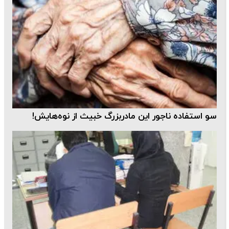
سو استفاده ناجور این مادربزرگ خبیث از نوه‌هایش!