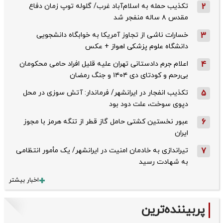
2
تکذیب حمله به اسلام‌آباد غرب/ گلوله توپ زمان دفاع
مقدس ۸ ساله منفجر شد
3
خسارات ناشی از تجاوز آمریکا به خوابگاه دانشجویی
دانشگاه علوم پزشکی اهواز + عکس
4
اعلام جرم دادستانی تهران علیه قلیل افراد حامی محکومان
بی‌رحم و کودتای دی‌ ۱۴۰۴ و جنگ رمضان
5
تکذیب ‌انفجار در ایرانشهر/ فرماندار: آتش سوزی در محل
دپوی سوخت، علت دود بود
6
عبور نخستین کشتی حامل گاز قطر از تنگه هرمز با مجوز
ایران
7
تیراندازی به خادمان امنیت در ایرانشهر/ یک مأمور انتظامی
به شهادت رسید
اخبار بیشتر
پربیننده‌ترین