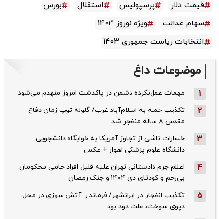
قیمت دلار
پرسپولیس
استقلال
بورس
سهام عدالت
ویژه نوروز 1403
انتخابات ریاست جمهوری 1403
موضوعات داغ
1
مهمات عمل‌نکرده دشمن در پاکدشت امروز منهدم می‌شود
2
تکذیب حمله به اسلام‌آباد غرب/ گلوله توپ زمان دفاع
مقدس ۸ ساله منفجر شد
3
خسارات ناشی از تجاوز آمریکا به خوابگاه دانشجویی
دانشگاه علوم پزشکی اهواز + عکس
4
اعلام جرم دادستانی تهران علیه قلیل افراد حامی محکومان
بی‌رحم و کودتای دی‌ ۱۴۰۴ و جنگ رمضان
5
تکذیب ‌انفجار در ایرانشهر/ فرماندار: آتش سوزی در محل
دپوی سوخت، علت دود بود