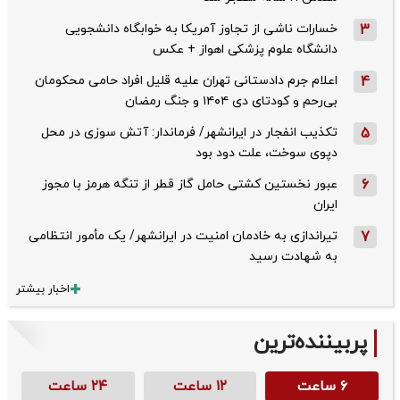
3
خسارات ناشی از تجاوز آمریکا به خوابگاه دانشجویی
دانشگاه علوم پزشکی اهواز + عکس
4
اعلام جرم دادستانی تهران علیه قلیل افراد حامی محکومان
بی‌رحم و کودتای دی‌ ۱۴۰۴ و جنگ رمضان
5
تکذیب ‌انفجار در ایرانشهر/ فرماندار: آتش سوزی در محل
دپوی سوخت، علت دود بود
6
عبور نخستین کشتی حامل گاز قطر از تنگه هرمز با مجوز
ایران
7
تیراندازی به خادمان امنیت در ایرانشهر/ یک مأمور انتظامی
به شهادت رسید
اخبار بیشتر
پربیننده‌ترین
۶ ساعت
۱۲ ساعت
۲۴ ساعت