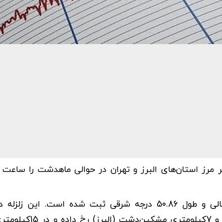
مختصات جغرافیایی این زمین‌لرزه، عرض 35.74 درجه شمالی و طول 50.86 درجه شرقی ثبت شده است. ا
4کیلومتری ماهدشت (البرز)، 5کیلومتری صفادشت (تهران) و 7ک