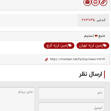
کدخبر:
273745
منبع
تسنیم
زمین لرزه تهران
زمین لرزه کرج
ارسال نظر