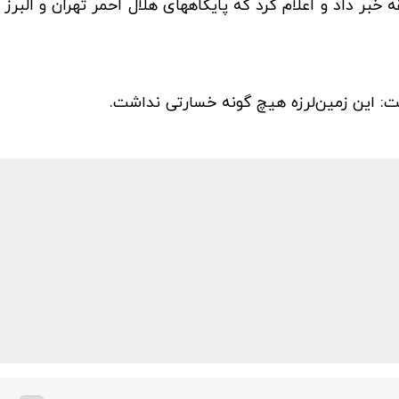
زام 3 تیم ارزیاب به منطقه خبر داد و اعلام کرد که پایگاههای هلال احمر تهران و ال
اشت: ‌این زمین‌لرزه هیچ گونه خسارتی نداشت.