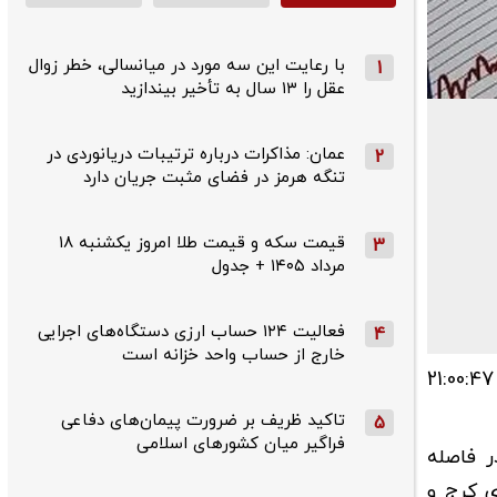
با رعایت این سه مورد در میانسالی، خطر زوال
1
عقل را ۱۳ سال به تأخیر بیندازید
عمان: مذاکرات درباره ترتیبات دریانوردی در
2
تنگه هرمز در فضای مثبت جریان دارد
قیمت سکه و قیمت طلا امروز یکشنبه ۱۸
3
مرداد ۱۴۰۵ + جدول
فعالیت ۱۲۴ حساب ارزی دستگاه‌های اجرایی
4
خارج از حساب واحد خزانه است
زمین‌لرزه‌ای به‌بزرگی‌ 4 در مقیاس ریشتر مرز استان‌های البرز و تهران در حوالی ماهدشت را‌ ساعت 21:00:47
تاکید ظریف بر ضرورت پیمان‌های دفاعی
5
فراگیر میان کشورهای اسلامی
ین زلزله در فاصله
یلومتری مشکین‌دشت (البرز) رخ داده و در 15کیلومتری کرج و