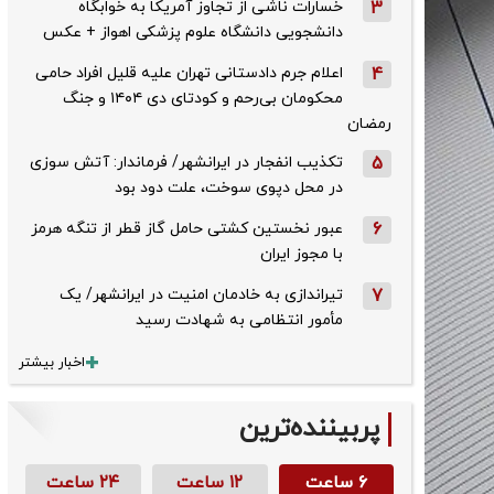
3
خسارات ناشی از تجاوز آمریکا به خوابگاه
دانشجویی دانشگاه علوم پزشکی اهواز + عکس
4
اعلام جرم دادستانی تهران علیه قلیل افراد حامی
محکومان بی‌رحم و کودتای دی‌ ۱۴۰۴ و جنگ
رمضان
5
تکذیب ‌انفجار در ایرانشهر/ فرماندار: آتش سوزی
در محل دپوی سوخت، علت دود بود
6
عبور نخستین کشتی حامل گاز قطر از تنگه هرمز
با مجوز ایران
7
تیراندازی به خادمان امنیت در ایرانشهر/ یک
مأمور انتظامی به شهادت رسید
اخبار بیشتر
پربیننده‌ترین
۶ ساعت
۱۲ ساعت
۲۴ ساعت