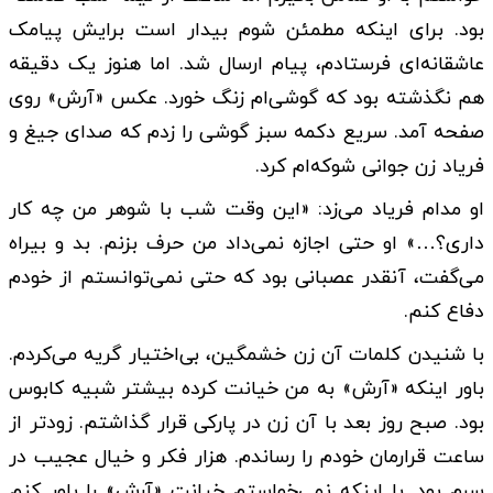
بود. برای اینکه مطمئن شوم بیدار است برایش پیامک
عاشقانه‌ای فرستادم، پیام ارسال شد. اما هنوز یک دقیقه
هم نگذشته بود که گوشی‌ام زنگ خورد. عکس «آرش» روی
صفحه آمد. سریع دکمه سبز گوشی را زدم که صدای جیغ و
فریاد زن جوانی شوکه‌ام کرد.
او مدام فریاد می‌زد: «این وقت شب با شوهر من چه کار
داری؟…» او حتی اجازه نمی‌داد من حرف بزنم. بد و بیراه
می‌گفت، آنقدر عصبانی بود که حتی نمی‌توانستم از خودم
دفاع کنم.
با شنیدن کلمات آن زن خشمگین، بی‌اختیار گریه می‌کردم.
باور اینکه «آرش» به من خیانت کرده بیشتر شبیه کابوس
بود. صبح روز بعد با آن زن در پارکی قرار گذاشتم. زودتر از
ساعت قرارمان خودم را رساندم. هزار فکر و خیال عجیب در
سرم بود. با اینکه نمی‌خواستم خیانت «آرش» را باور کنم