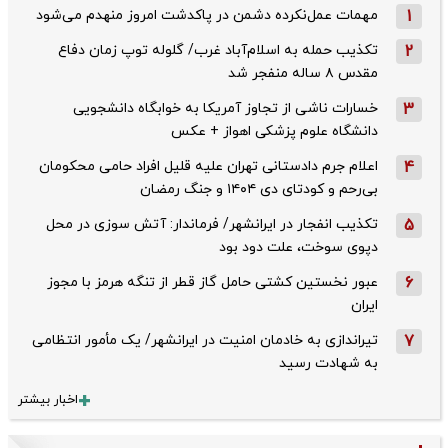
1
مهمات عمل‌نکرده دشمن در پاکدشت امروز منهدم می‌شود
2
تکذیب حمله به اسلام‌آباد غرب/ گلوله توپ زمان دفاع
مقدس ۸ ساله منفجر شد
3
خسارات ناشی از تجاوز آمریکا به خوابگاه دانشجویی
دانشگاه علوم پزشکی اهواز + عکس
4
اعلام جرم دادستانی تهران علیه قلیل افراد حامی محکومان
بی‌رحم و کودتای دی‌ ۱۴۰۴ و جنگ رمضان
5
تکذیب ‌انفجار در ایرانشهر/ فرماندار: آتش سوزی در محل
دپوی سوخت، علت دود بود
6
عبور نخستین کشتی حامل گاز قطر از تنگه هرمز با مجوز
ایران
7
تیراندازی به خادمان امنیت در ایرانشهر/ یک مأمور انتظامی
به شهادت رسید
اخبار بیشتر