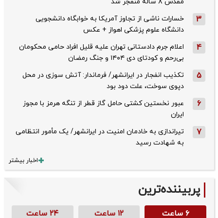
مقدس ۸ ساله منفجر شد
3
خسارات ناشی از تجاوز آمریکا به خوابگاه دانشجویی
دانشگاه علوم پزشکی اهواز + عکس
4
اعلام جرم دادستانی تهران علیه قلیل افراد حامی محکومان
بی‌رحم و کودتای دی‌ ۱۴۰۴ و جنگ رمضان
5
تکذیب ‌انفجار در ایرانشهر/ فرماندار: آتش سوزی در محل
دپوی سوخت، علت دود بود
6
عبور نخستین کشتی حامل گاز قطر از تنگه هرمز با مجوز
ایران
7
تیراندازی به خادمان امنیت در ایرانشهر/ یک مأمور انتظامی
به شهادت رسید
اخبار بیشتر
پربیننده‌ترین
۶ ساعت
۱۲ ساعت
۲۴ ساعت