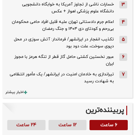
3
خسارات ناشی از تجاوز آمریکا به خوابگاه دانشجویی
دانشگاه علوم پزشکی اهواز + عکس
4
اعلام جرم دادستانی تهران علیه قلیل افراد حامی محکومان
بی‌رحم و کودتای دی‌ ۱۴۰۴ و جنگ رمضان
5
تکذیب ‌انفجار در ایرانشهر/ فرماندار: آتش سوزی در محل
دپوی سوخت، علت دود بود
6
عبور نخستین کشتی حامل گاز قطر از تنگه هرمز با مجوز
ایران
7
تیراندازی به خادمان امنیت در ایرانشهر/ یک مأمور انتظامی
به شهادت رسید
اخبار بیشتر
پربیننده‌ترین
۶ ساعت
۱۲ ساعت
۲۴ ساعت