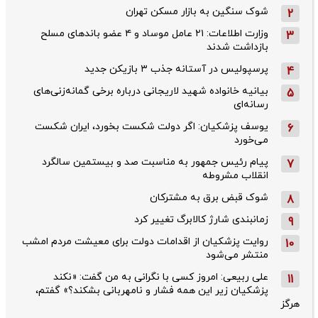
شوک سنگین به بازار مسکن تهران
2
وزارت اطلاعات: ۲۱ عامل موساد و ۴ عضو باندهای مسلح
3
بازداشت شدند
پرسپولیس در آستانه جذب ۳ بازیکن جدید
4
بیانیه خانواده شهید لاریجانی درباره برخی گمانه‌زنی‌های
5
رسانه‌ای
یوسف پزشکیان: اگر دولت شکست بخورد، ایران شکست
6
می‌خورد
پیام رئیس جمهور به مناسبت صد و بیستمین سالگرد
7
انقلاب مشروطه
شوک قبض برق به مشترکان
8
زمانبندی شارژ کالابرگ تغییر کرد
9
روایت پزشکیان از اقدامات دولت برای معیشت مردم امشب
10
منتشر می‌شود
علی ربیعی: امروز کسی با نگرانی به من گفت: «نکند
11
پزشکیان زیر این همه فشار و نامهربانی بشکند؟» گفتم،
هرگز