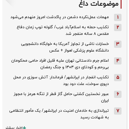
موضوعات داغ
1
مهمات عمل‌نکرده دشمن در پاکدشت امروز منهدم می‌شود
2
تکذیب حمله به اسلام‌آباد غرب/ گلوله توپ زمان دفاع
مقدس ۸ ساله منفجر شد
3
خسارات ناشی از تجاوز آمریکا به خوابگاه دانشجویی
دانشگاه علوم پزشکی اهواز + عکس
4
اعلام جرم دادستانی تهران علیه قلیل افراد حامی محکومان
بی‌رحم و کودتای دی‌ ۱۴۰۴ و جنگ رمضان
5
تکذیب ‌انفجار در ایرانشهر/ فرماندار: آتش سوزی در محل
دپوی سوخت، علت دود بود
6
عبور نخستین کشتی حامل گاز قطر از تنگه هرمز با مجوز
ایران
7
تیراندازی به خادمان امنیت در ایرانشهر/ یک مأمور انتظامی
به شهادت رسید
اخبار بیشتر