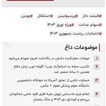
قیمت دلار
پرسپولیس
استقلال
بورس
سهام عدالت
ویژه نوروز 1403
انتخابات ریاست جمهوری 1403
موضوعات داغ
1
مهمات عمل‌نکرده دشمن در پاکدشت امروز منهدم می‌شود
2
تکذیب حمله به اسلام‌آباد غرب/ گلوله توپ زمان دفاع
مقدس ۸ ساله منفجر شد
3
خسارات ناشی از تجاوز آمریکا به خوابگاه دانشجویی
دانشگاه علوم پزشکی اهواز + عکس
4
اعلام جرم دادستانی تهران علیه قلیل افراد حامی محکومان
بی‌رحم و کودتای دی‌ ۱۴۰۴ و جنگ رمضان