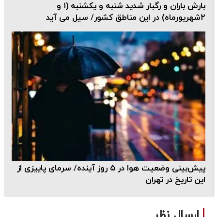
بارش باران و رگبار شدید شنبه و یکشنبه (۱ و
۲شهریورماه) در این مناطق کشور/ سیل می آید
پیش‌بینی وضعیت هوا در ٥ روز آینده/ سرمای پاییزی از
این تاریخ در تهران
ارسال نظر