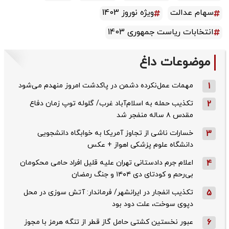
سهام عدالت
ویژه نوروز 1403
انتخابات ریاست جمهوری 1403
موضوعات داغ
1
مهمات عمل‌نکرده دشمن در پاکدشت امروز منهدم می‌شود
2
تکذیب حمله به اسلام‌آباد غرب/ گلوله توپ زمان دفاع
مقدس ۸ ساله منفجر شد
3
خسارات ناشی از تجاوز آمریکا به خوابگاه دانشجویی
دانشگاه علوم پزشکی اهواز + عکس
4
اعلام جرم دادستانی تهران علیه قلیل افراد حامی محکومان
بی‌رحم و کودتای دی‌ ۱۴۰۴ و جنگ رمضان
5
تکذیب ‌انفجار در ایرانشهر/ فرماندار: آتش سوزی در محل
دپوی سوخت، علت دود بود
6
عبور نخستین کشتی حامل گاز قطر از تنگه هرمز با مجوز