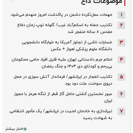
موضوعات داغ
1
مهمات عمل‌نکرده دشمن در پاکدشت امروز منهدم می‌شود
2
تکذیب حمله به اسلام‌آباد غرب/ گلوله توپ زمان دفاع
مقدس ۸ ساله منفجر شد
3
خسارات ناشی از تجاوز آمریکا به خوابگاه دانشجویی
دانشگاه علوم پزشکی اهواز + عکس
4
اعلام جرم دادستانی تهران علیه قلیل افراد حامی محکومان
بی‌رحم و کودتای دی‌ ۱۴۰۴ و جنگ رمضان
5
تکذیب ‌انفجار در ایرانشهر/ فرماندار: آتش سوزی در محل
دپوی سوخت، علت دود بود
6
عبور نخستین کشتی حامل گاز قطر از تنگه هرمز با مجوز
ایران
7
تیراندازی به خادمان امنیت در ایرانشهر/ یک مأمور انتظامی
به شهادت رسید
اخبار بیشتر