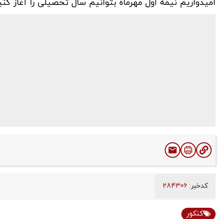
امیدواریم نیمه اول مهرماه بتوانیم سال تحصیلی را آغاز کنی
کدخبر:
284306
کنکور