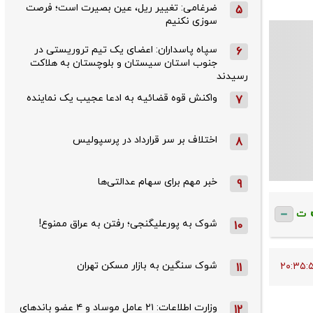
ضرغامی: تغییر ریل، عین بصیرت است؛ فرصت
5
سوزی نکنیم
سپاه پاسداران: اعضای یک تیم تروریستی در
6
جنوب استان سیستان و بلوچستان به هلاکت
رسیدند
واکنش قوه قضائیه به ادعا عجیب یک نماینده
7
اختلاف بر سر قرارداد در پرسپولیس
8
خبر مهم برای سهام عدالتی‌ها
9
ت
شوک به پورعلیگنجی؛ رفتن به عراق ممنوع!
10
شوک سنگین به بازار مسکن تهران
11
وزارت اطلاعات: ۲۱ عامل موساد و ۴ عضو باندهای
12