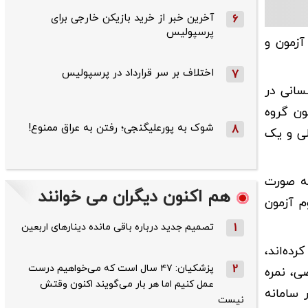
آخرین خبر از خرید بازیکن خارجی برای
6
پرسپولیس
ی با آزمون و
اختلاف بر سر قرارداد در پرسپولیس
7
م انسانی در
 در بعدازظهر پنجشنبه ۲۶ تیرماه و آزمون گروه
شوک به پورعلیگنجی؛ رفتن به عراق ممنوع!
8
 آموزش عالی و یک
ه صورت
هم اکنون دیگران می خوانند
 ۱۴۰۴ نتایج اولیه نوبت دوم آزمون
1
تصمیم جدید درباره باقی مانده دینارهای اربعین
ده‌اند،
2
پزشکیان: ۴۷ سال است که می‌خواهیم درست
ی، نمره
عمل کنیم اما هر بار می‌گویند اکنون وقتش
 سامانه
نیست