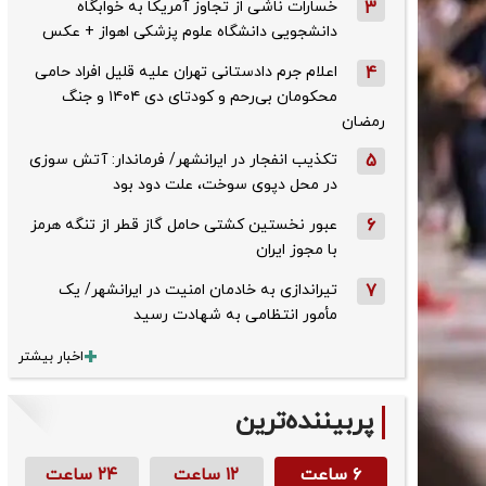
3
خسارات ناشی از تجاوز آمریکا به خوابگاه
دانشجویی دانشگاه علوم پزشکی اهواز + عکس
4
اعلام جرم دادستانی تهران علیه قلیل افراد حامی
محکومان بی‌رحم و کودتای دی‌ ۱۴۰۴ و جنگ
رمضان
5
تکذیب ‌انفجار در ایرانشهر/ فرماندار: آتش سوزی
در محل دپوی سوخت، علت دود بود
6
عبور نخستین کشتی حامل گاز قطر از تنگه هرمز
با مجوز ایران
7
تیراندازی به خادمان امنیت در ایرانشهر/ یک
مأمور انتظامی به شهادت رسید
اخبار بیشتر
پربیننده‌ترین
۶ ساعت
۱۲ ساعت
۲۴ ساعت