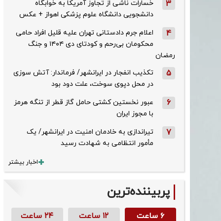
3
خسارات ناشی از تجاوز آمریکا به خوابگاه
دانشجویی دانشگاه علوم پزشکی اهواز + عکس
4
اعلام جرم دادستانی تهران علیه قلیل افراد حامی
محکومان بی‌رحم و کودتای دی‌ ۱۴۰۴ و جنگ
رمضان
5
تکذیب ‌انفجار در ایرانشهر/ فرماندار: آتش سوزی
در محل دپوی سوخت، علت دود بود
6
عبور نخستین کشتی حامل گاز قطر از تنگه هرمز
با مجوز ایران
7
تیراندازی به خادمان امنیت در ایرانشهر/ یک
مأمور انتظامی به شهادت رسید
اخبار بیشتر
پربیننده‌ترین
۶ ساعت
۱۲ ساعت
۲۴ ساعت