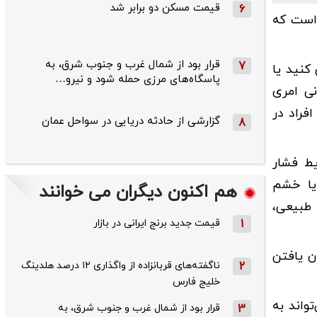
قیمت مسکن دو برابر شد
6
 است که
قرار بود از شمال ‌غرب و جنوب‌ شرق، به
7
کنید یا
پاسگاه‌های مرزی حمله شود و نیرو…
نی امری
فراد در
گزارشی از حادثه دریایی در سواحل عمان
8
یط فشار
یا خشم
هم اکنون دیگران می خوانند
 طبیعی،
1
قیمت جدید برنج ایرانی در بازار
ن یافتن
2
ناگفته‌های قربانزاده از واگذاری ۱۲ درصد هلدینگ
خلیج فارس
واند به
3
قرار بود از شمال ‌غرب و جنوب‌ شرق، به