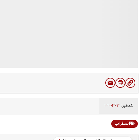
کدخبر:
300263
اضطراب