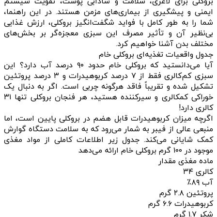
بروکلی برای لاغری، سلامت و شادابی پوست، تقویت سیستم
ایمنی و پیشگیری از بیماری‌های مزمن هستند. در این راهنما،
شما را به طور کامل با فواید شگفت‌انگیز بروکلی، ارزش غذایی
بی‌نظیر آن و تأثیر مصرف این سبزی معجزه‌گر بر بخش‌های
مختلف بدن آشنا خواهیم کرد.
جدول واقعیات تغذیه‌ای بروکلی خام
آیا می‌دانستید که بروکلی خام حدود ۹۰ درصد آب دارد؟ این
سبزی کم‌کالری فقط از ۷ درصد کربوهیدرات و ۳ درصد پروتئین
تشکیل شده و تقریباً فاقد هرگونه چربی است. اگر به دنبال یک
خوراکی کمکالری و سیرکننده هستید، هر فنجان بروکلی تنها ۳۱
کالری دارد!
اگرچه میزان کربوهیدرات قابل هضم در بروکلی پایین است، اما
منبعی عالی از فیبر به شمار می‌رود که به سلامت دستگاه گوارش
کمک شایانی می‌کند. جدول زیر اطلاعات کاملی از مواد مغذی
موجود در ۱۰۰ گرم بروکلی خام ارائه می‌دهد
ماده مغذی مقدار
کالری ۳۴
آب ۸۹٪
پروتئین ۲.۸ گرم
کربوهیدرات ۶.۶ گرم
شکر ۱.۷ گرم