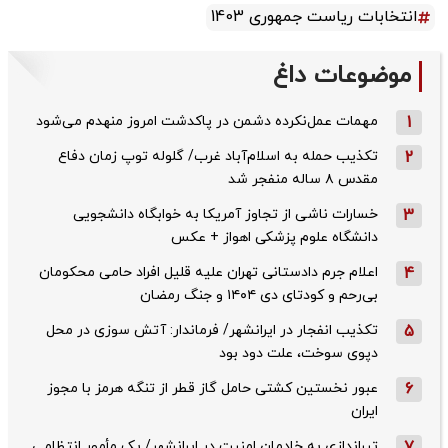
انتخابات ریاست جمهوری 1403
موضوعات داغ
1
مهمات عمل‌نکرده دشمن در پاکدشت امروز منهدم می‌شود
2
تکذیب حمله به اسلام‌آباد غرب/ گلوله توپ زمان دفاع
مقدس ۸ ساله منفجر شد
3
خسارات ناشی از تجاوز آمریکا به خوابگاه دانشجویی
دانشگاه علوم پزشکی اهواز + عکس
4
اعلام جرم دادستانی تهران علیه قلیل افراد حامی محکومان
بی‌رحم و کودتای دی‌ ۱۴۰۴ و جنگ رمضان
5
تکذیب ‌انفجار در ایرانشهر/ فرماندار: آتش سوزی در محل
دپوی سوخت، علت دود بود
6
عبور نخستین کشتی حامل گاز قطر از تنگه هرمز با مجوز
ایران
تیراندازی به خادمان امنیت در ایرانشهر/ یک مأمور انتظامی