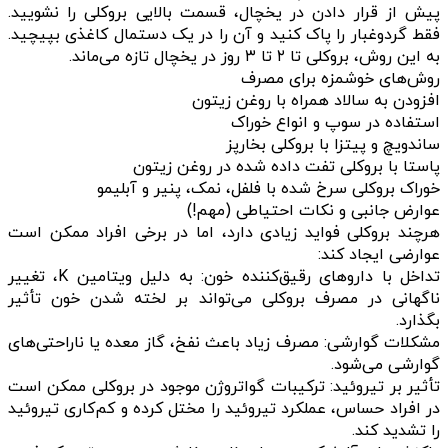
پیش از قرار دادن در یخچال، قسمت بالایی بروکلی را نشویید.
فقط گردوغبار را پاک کنید و آن را در یک دستمال کاغذی بپیچید.
به این روش، بروکلی تا ۲ تا ۳ روز در یخچال تازه می‌ماند.
روش‌های خوشمزه برای مصرف
افزودن به سالاد همراه با روغن زیتون
استفاده در سوپ و انواع خوراک
ساندویچ و پیتزا با بروکلی بخارپز
پاستا با بروکلی تفت داده شده در روغن زیتون
خوراک بروکلی سرخ شده با فلفل، نمک، پنیر و آبلیمو
عوارض جانبی و نکات احتیاطی (مهم!)
هرچند بروکلی فواید زیادی دارد، اما در برخی افراد ممکن است
عوارضی ایجاد کند:
تداخل با داروهای رقیق‌کننده خون: به دلیل ویتامین K، تغییر
ناگهانی در مصرف بروکلی می‌تواند بر لخته شدن خون تأثیر
بگذارد.
مشکلات گوارشی: مصرف زیاد باعث نفخ، گاز معده یا ناراحتی‌های
گوارشی می‌شود.
تأثیر بر تیروئید: ترکیبات گواتروژن موجود در بروکلی ممکن است
در افراد حساس، عملکرد تیروئید را مختل کرده و کم‌کاری تیروئید
را تشدید کند.