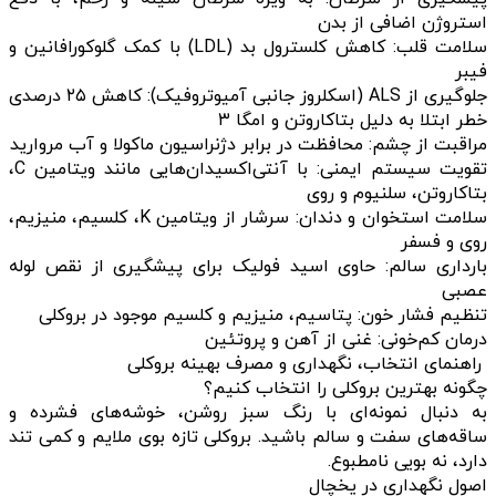
استروژن اضافی از بدن
سلامت قلب: کاهش کلسترول بد (LDL) با کمک گلوکورافانین و
فیبر
جلوگیری از ALS (اسکلروز جانبی آمیوتروفیک): کاهش ۲۵ درصدی
خطر ابتلا به دلیل بتاکاروتن و امگا ۳
مراقبت از چشم: محافظت در برابر دژنراسیون ماکولا و آب مروارید
تقویت سیستم ایمنی: با آنتی‌اکسیدان‌هایی مانند ویتامین C،
بتاکاروتن، سلنیوم و روی
سلامت استخوان و دندان: سرشار از ویتامین K، کلسیم، منیزیم،
روی و فسفر
بارداری سالم: حاوی اسید فولیک برای پیشگیری از نقص لوله
عصبی
تنظیم فشار خون: پتاسیم، منیزیم و کلسیم موجود در بروکلی
درمان کم‌خونی: غنی از آهن و پروتئین
راهنمای انتخاب، نگهداری و مصرف بهینه بروکلی
چگونه بهترین بروکلی را انتخاب کنیم؟
به دنبال نمونه‌ای با رنگ سبز روشن، خوشه‌های فشرده و
ساقه‌های سفت و سالم باشید. بروکلی تازه بوی ملایم و کمی تند
دارد، نه بویی نامطبوع.
اصول نگهداری در یخچال