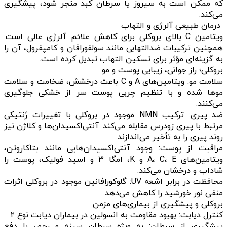
که ممکن است به سیروز یا سرطان کبد منجر شود، پیشگیری
می‌کند.
درمان طبیعی آلرژی و التهاب
ویتامین C بالای بروکلی برای کاهش علائم آلرژی عالی است.
همچنین ترکیبات ضدالتهابی مانند سولفورافان و کامپفرول، آن را
به گزینه‌ای مؤثر برای تسکین التهاب تبدیل کرده است.
بروکلی؛ راز جوانی، زیبایی پوست و مو
سلامت مو: ویتامین‌های A و C باعث درخشش، ضخامت و سلامت
موها شده و با تنظیم چربی پوست سر از خشکی جلوگیری
می‌کنند.
ضد پیری: ترکیب NMN موجود در بروکلی با تغییرات ژنتیکی
مرتبط با پیری زودرس مقابله می‌کند. آنتی‌اکسیدان‌ها و کلاژن نیز
روند پیری را به تأخیر می‌اندازند.
مراقبت از پوست: وجود آنتی‌اکسیدان‌هایی مانند بتاکاروتن،
ویتامین‌های A، C، E و K، امگا ۳ و اسید فولیک، پوست را
شاداب و درخشان می‌کند.
محافظت در برابر اشعه UV: گلوکورافانین موجود در بروکلی اثرات
منفی نور خورشید را کاهش می‌دهد.
بروکلی و پیشگیری از بیماری‌های مزمن
کنترل دیابت: بهبود مقاومت به انسولین در بیماران دیابت نوع ۲
پیشگیری از سرطان: به ویژه سرطان سینه و رحم، با دفع