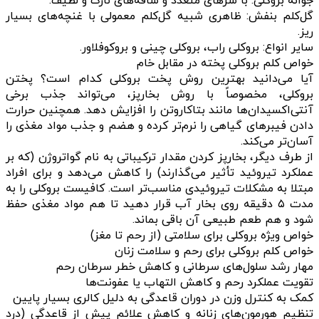
جوانه بروکلی: با سرهای متعدد و ساقه‌های نازک و لطیف.
گل‌کلم بنفش: ظاهری شبیه گل‌کلم معمولی با غنچه‌های بسیار
ریز.
سایر انواع: بروکلی راب، بروکلی چینی و بروکوفلاور.
خواص کلم بروکلی پخته در مقابل خام
آیا می‌دانید بهترین روش پخت بروکلی کدام است؟ پختن
بروکلی، مخصوصاً با روش بخارپز، می‌تواند جذب برخی
آنتی‌اکسیدان‌ها مانند بتاکاروتن را افزایش دهد. همچنین حرارت
دادن فیبرهای گیاهی را نرم‌تر کرده و هضم و جذب مواد مغذی را
آسان‌تر می‌کند.
از طرف دیگر، بخارپز کردن مقدار ترکیباتی به نام گواتروژن (که بر
عملکرد تیروئید تأثیر می‌گذارند) را کاهش می‌دهد و برای افراد
مبتلا به مشکلات تیروئیدی مناسب‌تر است. کافیست بروکلی را به
مدت ۵ دقیقه روی بخار آب قرار دهید تا هم مواد مغذی حفظ
شود و هم طعم طبیعی آن باقی بماند.
خواص ویژه بروکلی برای سلامتی (از رحم تا مغز)
خواص کلم بروکلی برای رحم و سلامت زنان
مهار رشد سلول‌های سرطانی و کاهش خطر سرطان رحم
تقویت عملکرد رحم و کاهش التهاب یا عفونت‌ها
کمک به کنترل وزن در دوران قاعدگی به دلیل کالری بسیار پایین
تنظیم هورمون‌های زنانه و کاهش علائم پیش از قاعدگی (درد