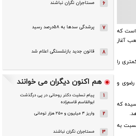
مستاجران نگران نباشند
6
پرشدگی سدها به ۵۸درصد رسید
7
 پنج سد نیاز است که
ل آبی امسال با ۲۵۰ میلیون متر مکعب آغاز
قانون جدید بازنشستگی اعلام شد
8
متری را
هم اکنون دیگران می خوانند
 رضوی و
1
پیام تسلیت دکتر روحانی در پی درگذشت
ابوالقاسم قاسم‌زاده
ر به ۱۱۸ میلیون مترمکعب رسیده که
2
واریز ۴ میلیون و ۲۵۰ هزار تومانی
ست؛ که این رقم نسبت به
3
مستاجران نگران نباشند