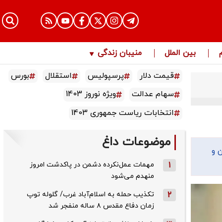
بین الملل
منیبان زندگی
قیمت دلار
پرسپولیس
استقلال
بورس
سهام عدالت
ویژه نوروز 1403
انتخابات ریاست جمهوری 1403
موضوعات داغ
 و
1
مهمات عمل‌نکرده دشمن در پاکدشت امروز
منهدم می‌شود
2
تکذیب حمله به اسلام‌آباد غرب/ گلوله توپ
زمان دفاع مقدس ۸ ساله منفجر شد