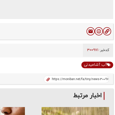
کدخبر:
300971
آب آشامیدنی
اخبار مرتبط