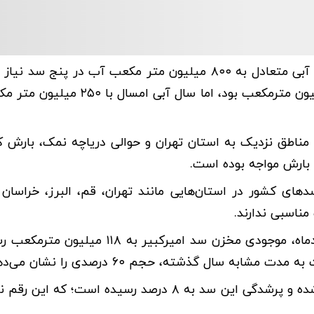
برآوردها حاکی از آن است برای تأمین آب تهران در یک سال آبی متعادل به ۸۰۰ میلیون متر مکعب آب در
در سال‌های خشکسالی، میانگین ذخیره سدها حدود ۵۰۰ میلیون مترمکعب بود، اما سا
 مناطق نزدیک به استان تهران و حوالی دریاچه نمک، بارش ک
های کشور در استان‌هایی مانند تهران، قم، البرز، خراسان
اسبی ندارند.
طبق آمار شرکت مدیریت منابع آب ایران،تا تاریخ دوم خردادماه، موجودی مخزن سد امیرکبی
موجودی مخزن سد لار نیز تنها ۷۳ میلیون مترمکعب ثبت شده و پرشدگی این سد به ۸ درصد رسیده ا