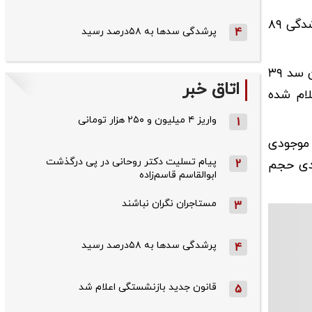
همچنین آمار منتشر شده گویای آن است که موجودی مخزن سد لتیان ۶۷ میلیون متر مکعب است که نشان دهنده پرشدگی ۸۹
4
پرشدگی سدها به ۵۸درصد رسید
از سوی دیگر موجودی مخزن سد ماملو در مقایسه با چهار سد دیگر تهران نامناسب است به گونه ای که موجود محزن این سد ۳۹
اتاق خبر
زان تغییرات آن نسبت به سال گذشته ۳۶ درصد اعلام شده
واریز ۴ میلیون و ۲۵۰ هزار تومانی
1
 موجودی
پیام تسلیت دکتر روحانی در پی درگذشت
گی آن به ۴۸ درصد رسیده اما نسبت به سال گذشته، کاهش ۱۳ درصدی حجم
2
ابوالقاسم قاسم‌زاده
مستاجران نگران نباشند
3
پرشدگی سدها به ۵۸درصد رسید
4
قانون جدید بازنشستگی اعلام شد
5