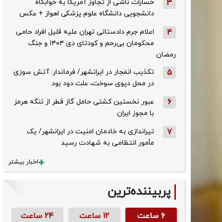
3
خسارات ناشی از تجاوز آمریکا به خوابگاه
دانشجویی دانشگاه علوم پزشکی اهواز + عکس
4
اعلام جرم دادستانی تهران علیه قلیل افراد حامی
محکومان بی‌رحم و کودتای دی‌ ۱۴۰۴ و جنگ
رمضان
5
تکذیب ‌انفجار در ایرانشهر/ فرماندار: آتش سوزی
در محل دپوی سوخت، علت دود بود
6
عبور نخستین کشتی حامل گاز قطر از تنگه هرمز
با مجوز ایران
7
تیراندازی به خادمان امنیت در ایرانشهر/ یک
مأمور انتظامی به شهادت رسید
اخبار بیشتر
پربیننده‌ترین
۶ ساعت
۱۲ ساعت
۲۴ ساعت