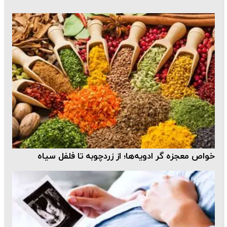
خواص معجزه گر ادویه‌ها؛ از زردچوبه تا فلفل سیاه