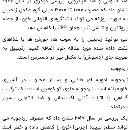
ضد التهابی و ضد میکروبی. بررسی دیگری در سال ۲۰۲۰
نشان داد که مصرف ۱۰۰۰ تا ۳۰۰۰ میلی گرم مکمل زنجبیل
به صورت روزانه می تواند نشانگرهای التهابی خون، از جمله
پروتئین واکنشی C یا همان CRP را کاهش دهد.
می توانید زنجبیل را به سوپ ها، خورش ها یا غذاهای
تفت داده شده مورد علاقه خود اضافه کنید. زنجبیل به
صورت چای (دمنوش) یا مکمل نیز در دسترس است.
زردچوب
زردچوبه ادویه ای طلایی و بسیار محبوب در آشپزی
خاورمیانه است. زردچوبه حاوی کورکومین است؛ یک ترکیب
گیاهی با اثرات آنتی اکسیدانی و ضد التهابی بسیار
قدرتمند.
یک بررسی در سال ۲۰۱۷ نشان داد که مصرف زردچوبه می
تواند سطح لیپید (چربی) خون را کاهش داده و خطر ابتلا