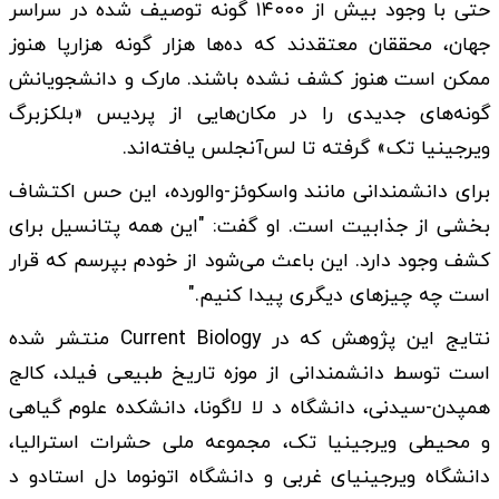
حتی با وجود بیش از ۱۴۰۰۰ گونه توصیف شده در سراسر
جهان، محققان معتقدند که ده‌ها هزار گونه هزارپا هنوز
ممکن است هنوز کشف نشده باشند. مارک و دانشجویانش
گونه‌های جدیدی را در مکان‌هایی از پردیس «بلکزبرگ
ویرجینیا تک» گرفته تا لس‌آنجلس یافته‌اند.
برای دانشمندانی مانند واسکوئز-والورده، این حس اکتشاف
بخشی از جذابیت است. او گفت: "این همه پتانسیل برای
کشف وجود دارد. این باعث می‌شود از خودم بپرسم که قرار
است چه چیزهای دیگری پیدا کنیم."
نتایج این پژوهش که در Current Biology منتشر شده
است توسط دانشمندانی از موزه تاریخ طبیعی فیلد، کالج
همپدن-سیدنی، دانشگاه د لا لاگونا، دانشکده علوم گیاهی
و محیطی ویرجینیا تک، مجموعه ملی حشرات استرالیا،
دانشگاه ویرجینیای غربی و دانشگاه اتونوما دل استادو د