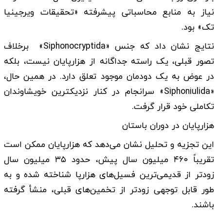
نیاز به منابع محاسباتی پیشرفته «تحقیقات ویرجینیا
تک» بود.
نتایج نشان داد که جنس «Siphonocryptida» برخلاف
تصور قبلی، یک راسته جداگانه از هزارپایان نیست، بلکه
در عوض به یک دودمان موجود تعلق دارد. در همین حال،
«Siphoniulida» سرانجام در کنار نزدیکترین خویشاوندان
تکاملی خود قرار گرفت.
هزارپایان در دوران باستان
این تجزیه و تحلیل نشان می‌دهد که هزارپایان ممکن است
تقریباً ۴۶۰ میلیون سال پیش، حدود ۳۵ میلیون سال
زودتر از قدیمی‌ترین فسیل‌های هزارپا شناخته شده و به
طور قابل توجهی زودتر از تخمین‌های قبلی، منشأ گرفته
باشند.