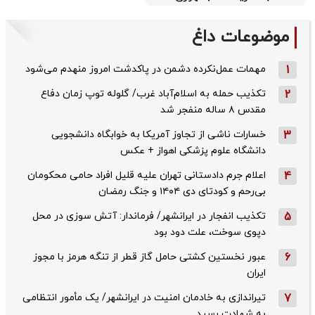
موضوعات داغ
1
مهمات عمل‌نکرده دشمن در پاکدشت امروز منهدم می‌شود
2
تکذیب حمله به اسلام‌آباد غرب/ گلوله توپ زمان دفاع
مقدس ۸ ساله منفجر شد
3
خسارات ناشی از تجاوز آمریکا به خوابگاه دانشجویی
دانشگاه علوم پزشکی اهواز + عکس
4
اعلام جرم دادستانی تهران علیه قلیل افراد حامی محکومان
بی‌رحم و کودتای دی‌ ۱۴۰۴ و جنگ رمضان
5
تکذیب ‌انفجار در ایرانشهر/ فرماندار: آتش سوزی در محل
دپوی سوخت، علت دود بود
6
عبور نخستین کشتی حامل گاز قطر از تنگه هرمز با مجوز
ایران
7
تیراندازی به خادمان امنیت در ایرانشهر/ یک مأمور انتظامی
به شهادت رسید