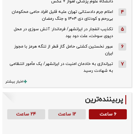
دانشگاه علوم پزشکی اهواز + عکس
4
اعلام جرم دادستانی تهران علیه قلیل افراد حامی محکومان
بی‌رحم و کودتای دی‌ ۱۴۰۴ و جنگ رمضان
5
تکذیب ‌انفجار در ایرانشهر/ فرماندار: آتش سوزی در محل
دپوی سوخت، علت دود بود
6
عبور نخستین کشتی حامل گاز قطر از تنگه هرمز با مجوز
ایران
7
تیراندازی به خادمان امنیت در ایرانشهر/ یک مأمور انتظامی
به شهادت رسید
اخبار بیشتر
پربیننده‌ترین
۶ ساعت
۱۲ ساعت
۲۴ ساعت