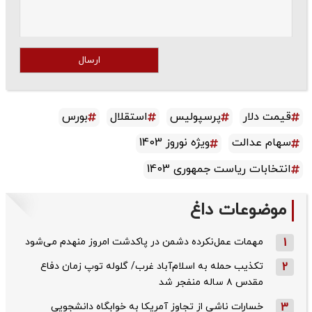
ارسال
قیمت دلار
پرسپولیس
استقلال
بورس
سهام عدالت
ویژه نوروز 1403
انتخابات ریاست جمهوری 1403
موضوعات داغ
1
مهمات عمل‌نکرده دشمن در پاکدشت امروز منهدم می‌شود
2
تکذیب حمله به اسلام‌آباد غرب/ گلوله توپ زمان دفاع
مقدس ۸ ساله منفجر شد
3
خسارات ناشی از تجاوز آمریکا به خوابگاه دانشجویی