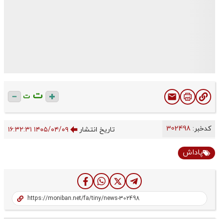
ت
ت
کدخبر:
302498
تاریخ انتشار
۱۴۰۵/۰۴/۰۹ ۱۶:۳۲:۳۱
پاداش