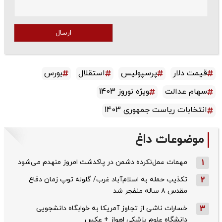
ارسال
قیمت دلار
پرسپولیس
استقلال
بورس
سهام عدالت
ویژه نوروز 1403
انتخابات ریاست جمهوری 1403
موضوعات داغ
1
مهمات عمل‌نکرده دشمن در پاکدشت امروز منهدم می‌شود
2
تکذیب حمله به اسلام‌آباد غرب/ گلوله توپ زمان دفاع
مقدس ۸ ساله منفجر شد
3
خسارات ناشی از تجاوز آمریکا به خوابگاه دانشجویی
دانشگاه علوم پزشکی اهواز + عکس