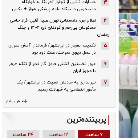
3
خسارات ناشی از تجاوز آمریکا به خوابگاه
دانشجویی دانشگاه علوم پزشکی اهواز + عکس
4
اعلام جرم دادستانی تهران علیه قلیل افراد حامی
محکومان بی‌رحم و کودتای دی‌ ۱۴۰۴ و جنگ
رمضان
5
تکذیب ‌انفجار در ایرانشهر/ فرماندار: آتش سوزی
در محل دپوی سوخت، علت دود بود
6
عبور نخستین کشتی حامل گاز قطر از تنگه هرمز
با مجوز ایران
7
تیراندازی به خادمان امنیت در ایرانشهر/ یک
مأمور انتظامی به شهادت رسید
اخبار بیشتر
پربیننده‌ترین
۶ ساعت
۱۲ ساعت
۲۴ ساعت