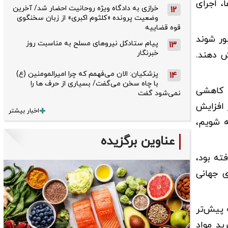
، اجرای
خرازی به دادگاه ویژه روحانیت احضار شد/ آخرین
12
وضعیت پرونده «کلثوم اکبری» از زبان سخنگوی
قوه قضاییه
ور شوند
پیام ستادکل نیروهای مسلح به مناسبت روز
13
خبرنگار
ت محصولات شوینده را حدود ۵۰ درصد افزایش دهند.
پزشکیان: الان می‌فهمم که چرا امیرالمومنین (ع)
14
با چاه سخن می‌گفت/ بسیاری از حرف ها را
 کاهشی
نمی‌شود گفت
 افزایش
اخبار بیشتر
 شویم،
عناوین برگزیده
۴۳ هزار تومان افزایش یافته بود،
ای جهانی
 پیش‌تر
ید مواد