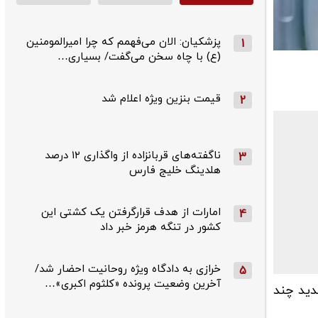
پزشکیان: الان می‌فهمم که چرا امیرالمومنین
1
(ع) با چاه سخن می‌گفت/ بسیاری…
قیمت بنزین ویژه اعلام شد
2
ناگفته‌های قربانزاده از واگذاری ۱۲ درصد
3
هلدینگ خلیج فارس
امارات از هدف قرارگرفتن یک کشتی این
4
کشور در تنگه هرمز خبر داد
خرازی به دادگاه ویژه روحانیت احضار شد/
5
آخرین وضعیت پرونده «کلثوم اکبری»…
دید چند