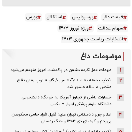
قیمت دلار
پرسپولیس
استقلال
بورس
سهام عدالت
ویژه نوروز 1403
انتخابات ریاست جمهوری 1403
موضوعات داغ
1
مهمات عمل‌نکرده دشمن در پاکدشت امروز منهدم می‌شود
2
تکذیب حمله به اسلام‌آباد غرب/ گلوله توپ زمان دفاع
مقدس ۸ ساله منفجر شد
3
خسارات ناشی از تجاوز آمریکا به خوابگاه دانشجویی
دانشگاه علوم پزشکی اهواز + عکس
4
اعلام جرم دادستانی تهران علیه قلیل افراد حامی محکومان
بی‌رحم و کودتای دی‌ ۱۴۰۴ و جنگ رمضان
تکذیب ‌انفجار در ایرانشهر/ فرماندار: آتش سوزی در محل