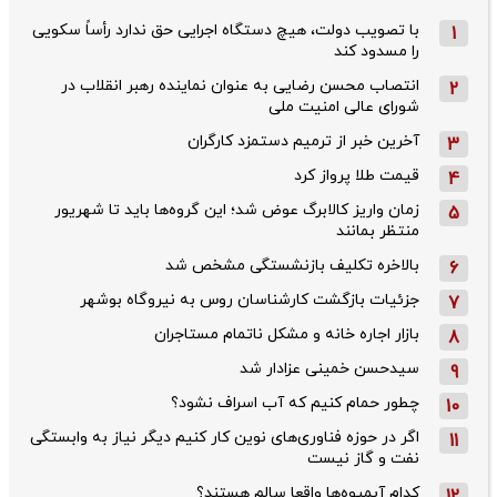
با تصویب دولت، هیچ دستگاه اجرایی حق ندارد رأساً سکویی
1
را مسدود کند
انتصاب محسن رضایی به عنوان نماینده رهبر انقلاب در
2
شورای عالی امنیت ملی
آخرین خبر از ترمیم دستمزد کارگران
3
قیمت طلا پرواز کرد
4
زمان واریز کالابرگ عوض شد؛ این گروه‌ها باید تا شهریور
5
منتظر بمانند
بالاخره تکلیف بازنشستگی مشخص شد
6
جزئیات بازگشت کارشناسان روس به نیروگاه بوشهر
7
بازار اجاره خانه و مشکل ناتمام مستاجران
8
سیدحسن خمینی عزادار شد
9
چطور حمام کنیم که آب اسراف نشود؟
10
اگر در حوزه فناوری‌های نوین کار کنیم دیگر نیاز به وابستگی
11
نفت و گاز نیست
کدام آبمیوه‌ها واقعا سالم هستند؟