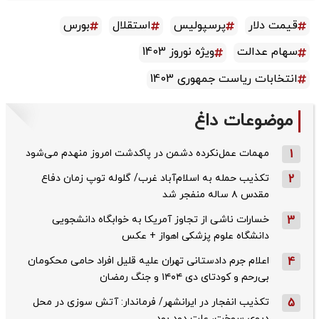
قیمت دلار
پرسپولیس
استقلال
بورس
سهام عدالت
ویژه نوروز 1403
انتخابات ریاست جمهوری 1403
موضوعات داغ
1
مهمات عمل‌نکرده دشمن در پاکدشت امروز منهدم می‌شود
2
تکذیب حمله به اسلام‌آباد غرب/ گلوله توپ زمان دفاع
مقدس ۸ ساله منفجر شد
3
خسارات ناشی از تجاوز آمریکا به خوابگاه دانشجویی
دانشگاه علوم پزشکی اهواز + عکس
4
اعلام جرم دادستانی تهران علیه قلیل افراد حامی محکومان
بی‌رحم و کودتای دی‌ ۱۴۰۴ و جنگ رمضان
5
تکذیب ‌انفجار در ایرانشهر/ فرماندار: آتش سوزی در محل
دپوی سوخت، علت دود بود