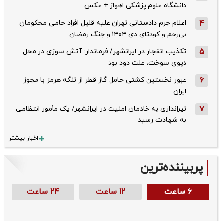
دانشگاه علوم پزشکی اهواز + عکس
4
اعلام جرم دادستانی تهران علیه قلیل افراد حامی محکومان
بی‌رحم و کودتای دی‌ ۱۴۰۴ و جنگ رمضان
5
تکذیب ‌انفجار در ایرانشهر/ فرماندار: آتش سوزی در محل
دپوی سوخت، علت دود بود
6
عبور نخستین کشتی حامل گاز قطر از تنگه هرمز با مجوز
ایران
7
تیراندازی به خادمان امنیت در ایرانشهر/ یک مأمور انتظامی
به شهادت رسید
اخبار بیشتر
پربیننده‌ترین
۶ ساعت
۱۲ ساعت
۲۴ ساعت