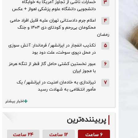
3
خسارات ناشی از تجاوز آمریکا به خوابگاه
دانشجویی دانشگاه علوم پزشکی اهواز + عکس
4
اعلام جرم دادستانی تهران علیه قلیل افراد حامی
محکومان بی‌رحم و کودتای دی‌ ۱۴۰۴ و جنگ
رمضان
5
تکذیب ‌انفجار در ایرانشهر/ فرماندار: آتش سوزی
در محل دپوی سوخت، علت دود بود
6
عبور نخستین کشتی حامل گاز قطر از تنگه هرمز
با مجوز ایران
7
تیراندازی به خادمان امنیت در ایرانشهر/ یک
مأمور انتظامی به شهادت رسید
اخبار بیشتر
پربیننده‌ترین
۶ ساعت
۱۲ ساعت
۲۴ ساعت