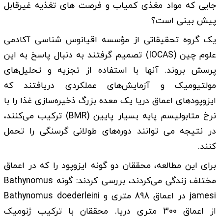
جایی که مواد مغذی کمیاب و فرصت های تغذیه غیرقابل
پیش بینی است؟
یک گروه تحقیقاتی از مؤسسه اقیانوس شناسی آکادمی
علوم چین (IOCAS) تصمیم گرفتند به دنبال پاسخ به این
پرسش بروند. آنها با استفاده از تجزیه و تحلیل‌های
مولتیومیک و آزمایش‌های عملکردی دریافتند که
ایزوپودهای اعماق دریا یک معده بزرگ ذخیره‌سازی غذا را با
نرخ متابولیسم پایه بسیار پایین (BMR) ترکیب می‌کنند،
در نتیجه می توانند دوره‌های طولانی گرسنگی را تحمل
کنند.
برای این مطالعه، محققان دو گونه ایزوپود را که در اعماق
مختلف زندگی می‌کردند، بررسی کردند: گونه Bathynomus
jamesi در اعماق 898 متری و Bathynomus doederleini
از اعماق 300 متری دریا. محققان با ترکیب ژنومیک