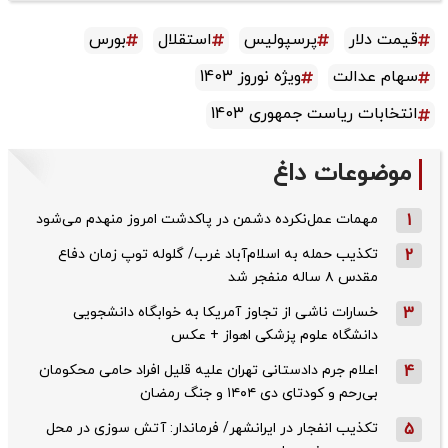
قیمت دلار
پرسپولیس
استقلال
بورس
سهام عدالت
ویژه نوروز 1403
انتخابات ریاست جمهوری 1403
موضوعات داغ
1
مهمات عمل‌نکرده دشمن در پاکدشت امروز منهدم می‌شود
2
تکذیب حمله به اسلام‌آباد غرب/ گلوله توپ زمان دفاع
مقدس ۸ ساله منفجر شد
3
خسارات ناشی از تجاوز آمریکا به خوابگاه دانشجویی
دانشگاه علوم پزشکی اهواز + عکس
4
اعلام جرم دادستانی تهران علیه قلیل افراد حامی محکومان
بی‌رحم و کودتای دی‌ ۱۴۰۴ و جنگ رمضان
5
تکذیب ‌انفجار در ایرانشهر/ فرماندار: آتش سوزی در محل