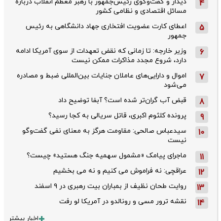
دیدار و گفت‌وگوی رئیس‌جمهور با رهبر معظم انقلاب درباره
4
مسائل اقتصادی و نظامی کشور
اعطای کارت عضویت افتخاری جهاد دانشگاهی به رئیس‌
5
جمهور
وزیر خارجه: تا زمانی که نقض تعهدات از سوی آمریکا ادامه
6
دارد، شروع مجدد مذاکرات ممکن نیست
اموال و دارایی‌های عاملان جنایات بین‌المللی ضبط و مصادره
7
می‌شود
قبض آب گران‌تر شده است؟ آبفا توضیح داد
8
پرونده کلثوم اکبری، قاتل سریالی به کجا رسید؟
9
سیدعباس صالحی: مقاومت هرگز به معنای نفی گفت‌وگو
10
نیست
ماجرای پیامک «مشمول سهمیه جنگ هستید» چیست؟
11
عراقچی: نه فراموش می کنیم و نه می بخشیم
12
روایت طحان‌ نظیف از بمباران بیت رهبری در ۹ اسفند
13
نقشه ترور مسی و رونالدو در آمریکا لو رفت
14
اخبار بیشتر