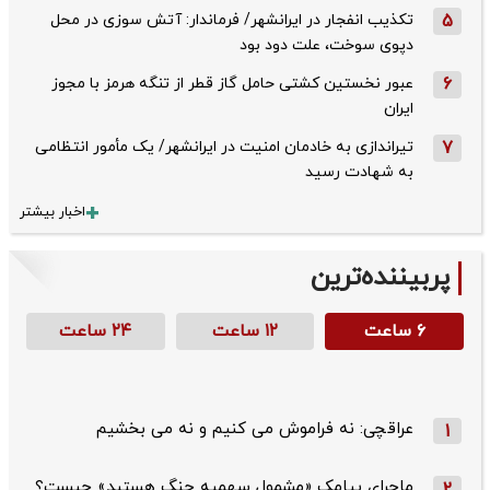
5
تکذیب ‌انفجار در ایرانشهر/ فرماندار: آتش سوزی در محل
دپوی سوخت، علت دود بود
6
عبور نخستین کشتی حامل گاز قطر از تنگه هرمز با مجوز
ایران
7
تیراندازی به خادمان امنیت در ایرانشهر/ یک مأمور انتظامی
به شهادت رسید
اخبار بیشتر
پربیننده‌ترین
۶ ساعت
۱۲ ساعت
۲۴ ساعت
عراقچی: نه فراموش می کنیم و نه می بخشیم
1
ماجرای پیامک «مشمول سهمیه جنگ هستید» چیست؟