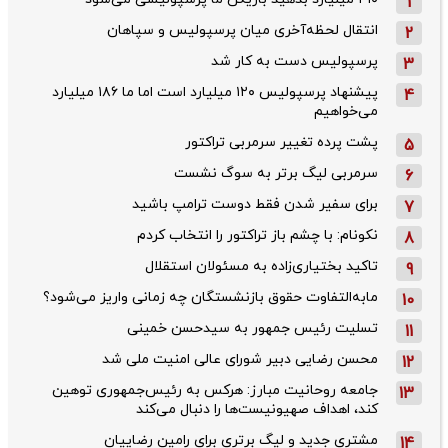
1
انتقال لحظه‌آخری میان پرسپولیس و سپاهان
2
پرسپولیس دست به کار شد
3
پیشنهاد پرسپولیس ۱۲۰ میلیارد است اما ما ۱۸۶ میلیارد
4
می‌خواهیم
پشت پرده تغییر سرمربی تراکتور
5
سرمربی لیگ برتر به سوگ نشست
6
برای سفیر شدن فقط دوست ترامپ باشید
7
نکونام: با چشم باز تراکتور را انتخاب کردم
8
تاکید بختیاری‌زاده به مسئولان استقلال
9
مابه‌التفاوت حقوق بازنشستگان چه زمانی واریز می‌شود؟
10
تسلیت رئیس جمهور به سیدحسن خمینی
11
محسن رضایی دبیر شورای عالی امنیت ملی شد
12
جامعه روحانیت مبارز: هرکس به رئیس‌جمهوری توهین
13
کند، اهداف صهیونیست‌ها را دنبال می‌کند
مشتری جدید و لیگ برتری برای رامین رضاییان
14