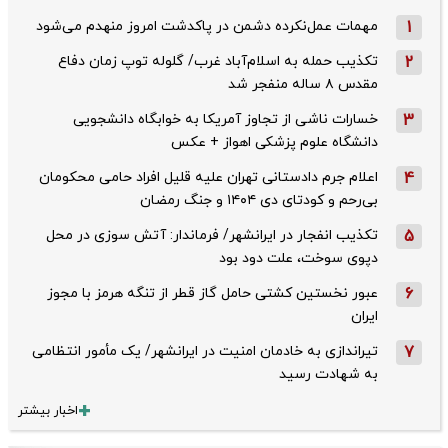
1
مهمات عمل‌نکرده دشمن در پاکدشت امروز منهدم می‌شود
2
تکذیب حمله به اسلام‌آباد غرب/ گلوله توپ زمان دفاع
مقدس ۸ ساله منفجر شد
3
خسارات ناشی از تجاوز آمریکا به خوابگاه دانشجویی
دانشگاه علوم پزشکی اهواز + عکس
4
اعلام جرم دادستانی تهران علیه قلیل افراد حامی محکومان
بی‌رحم و کودتای دی‌ ۱۴۰۴ و جنگ رمضان
5
تکذیب ‌انفجار در ایرانشهر/ فرماندار: آتش سوزی در محل
دپوی سوخت، علت دود بود
6
عبور نخستین کشتی حامل گاز قطر از تنگه هرمز با مجوز
ایران
7
تیراندازی به خادمان امنیت در ایرانشهر/ یک مأمور انتظامی
به شهادت رسید
اخبار بیشتر