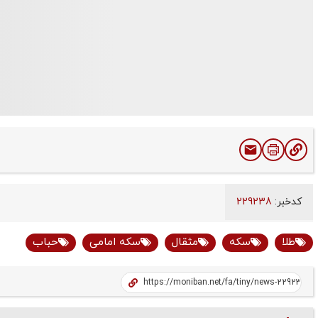
کدخبر:
229238
طلا
سکه
مثقال
سکه امامی
حباب