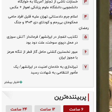
3
خسارات ناشی از تجاوز آمریکا به خوابگاه
دانشجویی دانشگاه علوم پزشکی اهواز + عکس
4
اعلام جرم دادستانی تهران علیه قلیل افراد حامی
محکومان بی‌رحم و کودتای دی‌ ۱۴۰۴ و جنگ
رمضان
5
تکذیب ‌انفجار در ایرانشهر/ فرماندار: آتش سوزی
در محل دپوی سوخت، علت دود بود
6
عبور نخستین کشتی حامل گاز قطر از تنگه هرمز
با مجوز ایران
7
تیراندازی به خادمان امنیت در ایرانشهر/ یک
مأمور انتظامی به شهادت رسید
اخبار بیشتر
پربیننده‌ترین
۶ ساعت
۱۲ ساعت
۲۴ ساعت