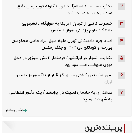
2
تکذیب حمله به اسلام‌آباد غرب/ گلوله توپ زمان دفاع
مقدس ۸ ساله منفجر شد
3
خسارات ناشی از تجاوز آمریکا به خوابگاه دانشجویی
دانشگاه علوم پزشکی اهواز + عکس
4
اعلام جرم دادستانی تهران علیه قلیل افراد حامی محکومان
بی‌رحم و کودتای دی‌ ۱۴۰۴ و جنگ رمضان
5
تکذیب ‌انفجار در ایرانشهر/ فرماندار: آتش سوزی در محل
دپوی سوخت، علت دود بود
6
عبور نخستین کشتی حامل گاز قطر از تنگه هرمز با مجوز
ایران
7
تیراندازی به خادمان امنیت در ایرانشهر/ یک مأمور انتظامی
به شهادت رسید
اخبار بیشتر
پربیننده‌ترین