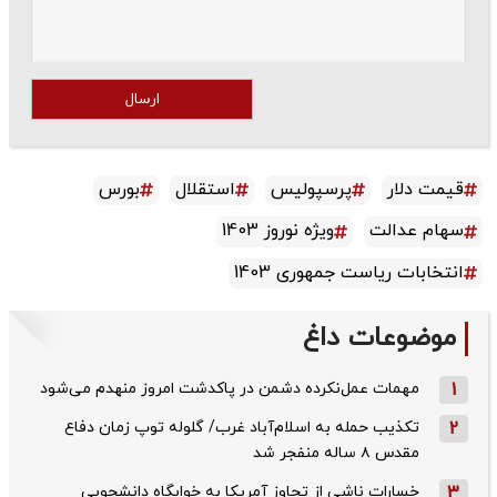
ارسال
قیمت دلار
پرسپولیس
استقلال
بورس
سهام عدالت
ویژه نوروز 1403
انتخابات ریاست جمهوری 1403
موضوعات داغ
1
مهمات عمل‌نکرده دشمن در پاکدشت امروز منهدم می‌شود
2
تکذیب حمله به اسلام‌آباد غرب/ گلوله توپ زمان دفاع
مقدس ۸ ساله منفجر شد
3
خسارات ناشی از تجاوز آمریکا به خوابگاه دانشجویی