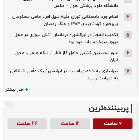
دانشگاه علوم پزشکی اهواز + عکس
4
اعلام جرم دادستانی تهران علیه قلیل افراد حامی محکومان
بی‌رحم و کودتای دی‌ ۱۴۰۴ و جنگ رمضان
5
تکذیب ‌انفجار در ایرانشهر/ فرماندار: آتش سوزی در محل
دپوی سوخت، علت دود بود
6
عبور نخستین کشتی حامل گاز قطر از تنگه هرمز با مجوز
ایران
7
تیراندازی به خادمان امنیت در ایرانشهر/ یک مأمور انتظامی
به شهادت رسید
اخبار بیشتر
پربیننده‌ترین
۶ ساعت
۱۲ ساعت
۲۴ ساعت