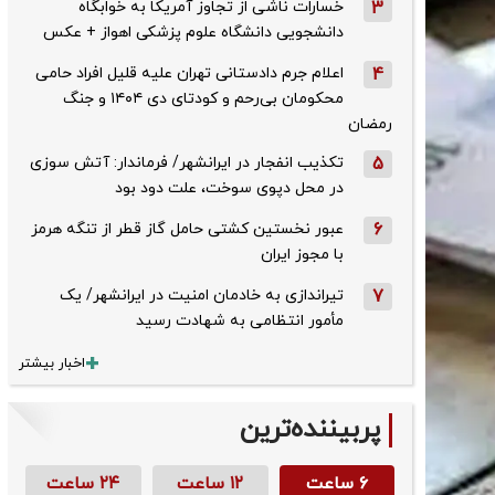
3
خسارات ناشی از تجاوز آمریکا به خوابگاه
دانشجویی دانشگاه علوم پزشکی اهواز + عکس
4
اعلام جرم دادستانی تهران علیه قلیل افراد حامی
محکومان بی‌رحم و کودتای دی‌ ۱۴۰۴ و جنگ
رمضان
5
تکذیب ‌انفجار در ایرانشهر/ فرماندار: آتش سوزی
در محل دپوی سوخت، علت دود بود
6
عبور نخستین کشتی حامل گاز قطر از تنگه هرمز
با مجوز ایران
7
تیراندازی به خادمان امنیت در ایرانشهر/ یک
مأمور انتظامی به شهادت رسید
اخبار بیشتر
پربیننده‌ترین
۶ ساعت
۱۲ ساعت
۲۴ ساعت