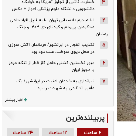
3
خسارات ناشی از تجاوز آمریکا به خوابگاه
دانشجویی دانشگاه علوم پزشکی اهواز + عکس
4
اعلام جرم دادستانی تهران علیه قلیل افراد حامی
محکومان بی‌رحم و کودتای دی‌ ۱۴۰۴ و جنگ
رمضان
5
تکذیب ‌انفجار در ایرانشهر/ فرماندار: آتش سوزی
در محل دپوی سوخت، علت دود بود
6
عبور نخستین کشتی حامل گاز قطر از تنگه هرمز
با مجوز ایران
7
تیراندازی به خادمان امنیت در ایرانشهر/ یک
مأمور انتظامی به شهادت رسید
اخبار بیشتر
پربیننده‌ترین
۶ ساعت
۱۲ ساعت
۲۴ ساعت