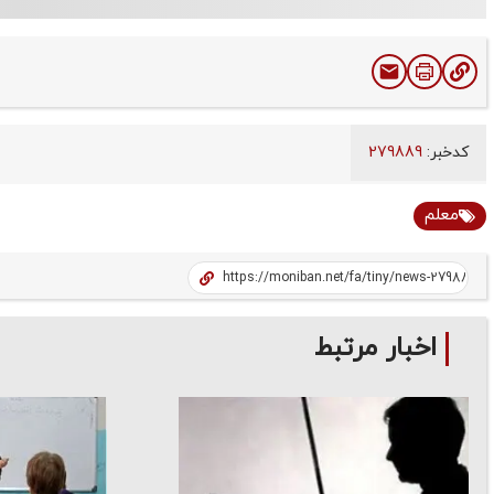
کدخبر:
279889
معلم
اخبار مرتبط