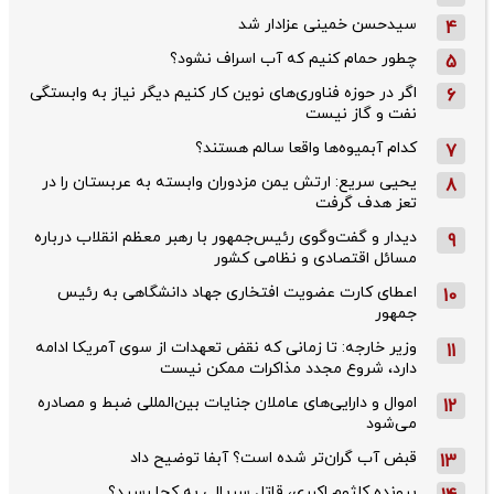
سیدحسن خمینی عزادار شد
4
چطور حمام کنیم که آب اسراف نشود؟
5
اگر در حوزه فناوری‌های نوین کار کنیم دیگر نیاز به وابستگی
6
نفت و گاز نیست
کدام آبمیوه‌ها واقعا سالم هستند؟
7
یحیی سریع: ارتش یمن مزدوران وابسته به عربستان را در
8
تعز هدف گرفت
دیدار و گفت‌وگوی رئیس‌جمهور با رهبر معظم انقلاب درباره
9
مسائل اقتصادی و نظامی کشور
اعطای کارت عضویت افتخاری جهاد دانشگاهی به رئیس‌
10
جمهور
وزیر خارجه: تا زمانی که نقض تعهدات از سوی آمریکا ادامه
11
دارد، شروع مجدد مذاکرات ممکن نیست
اموال و دارایی‌های عاملان جنایات بین‌المللی ضبط و مصادره
12
می‌شود
قبض آب گران‌تر شده است؟ آبفا توضیح داد
13
پرونده کلثوم اکبری، قاتل سریالی به کجا رسید؟