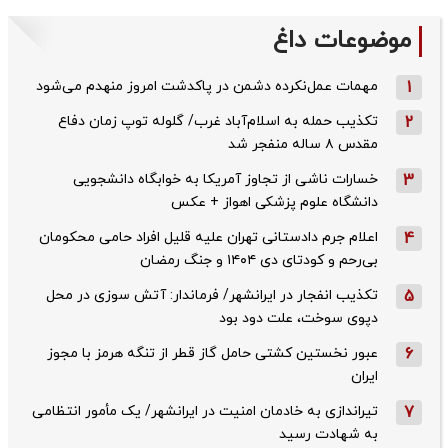
موضوعات داغ
1
مهمات عمل‌نکرده دشمن در پاکدشت امروز منهدم می‌شود
2
تکذیب حمله به اسلام‌آباد غرب/ گلوله توپ زمان دفاع
مقدس ۸ ساله منفجر شد
3
خسارات ناشی از تجاوز آمریکا به خوابگاه دانشجویی
دانشگاه علوم پزشکی اهواز + عکس
4
اعلام جرم دادستانی تهران علیه قلیل افراد حامی محکومان
بی‌رحم و کودتای دی‌ ۱۴۰۴ و جنگ رمضان
5
تکذیب ‌انفجار در ایرانشهر/ فرماندار: آتش سوزی در محل
دپوی سوخت، علت دود بود
6
عبور نخستین کشتی حامل گاز قطر از تنگه هرمز با مجوز
ایران
7
تیراندازی به خادمان امنیت در ایرانشهر/ یک مأمور انتظامی
به شهادت رسید