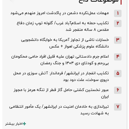
1
مهمات عمل‌نکرده دشمن در پاکدشت امروز منهدم می‌شود
2
تکذیب حمله به اسلام‌آباد غرب/ گلوله توپ زمان دفاع
مقدس ۸ ساله منفجر شد
3
خسارات ناشی از تجاوز آمریکا به خوابگاه دانشجویی
دانشگاه علوم پزشکی اهواز + عکس
4
اعلام جرم دادستانی تهران علیه قلیل افراد حامی محکومان
بی‌رحم و کودتای دی‌ ۱۴۰۴ و جنگ رمضان
5
تکذیب ‌انفجار در ایرانشهر/ فرماندار: آتش سوزی در محل
دپوی سوخت، علت دود بود
6
عبور نخستین کشتی حامل گاز قطر از تنگه هرمز با مجوز
ایران
7
تیراندازی به خادمان امنیت در ایرانشهر/ یک مأمور انتظامی
به شهادت رسید
اخبار بیشتر