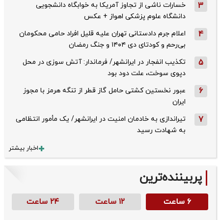
3
خسارات ناشی از تجاوز آمریکا به خوابگاه دانشجویی
دانشگاه علوم پزشکی اهواز + عکس
4
اعلام جرم دادستانی تهران علیه قلیل افراد حامی محکومان
بی‌رحم و کودتای دی‌ ۱۴۰۴ و جنگ رمضان
5
تکذیب ‌انفجار در ایرانشهر/ فرماندار: آتش سوزی در محل
دپوی سوخت، علت دود بود
6
عبور نخستین کشتی حامل گاز قطر از تنگه هرمز با مجوز
ایران
7
تیراندازی به خادمان امنیت در ایرانشهر/ یک مأمور انتظامی
به شهادت رسید
اخبار بیشتر
پربیننده‌ترین
۶ ساعت
۱۲ ساعت
۲۴ ساعت