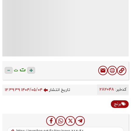
ت
ت
کدخبر:
282048
تاریخ انتشار
۱۴۰۴/۰۵/۰۴ ۱۲:۳۹:۳۹
برنج