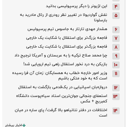
این لژیونر را دیگر پرسپولیسی بدانید
4
نقش گواردیولا در تغییر نظر رودری از رئال مادرید به
5
بارسلونا
هشدار مهدی تارتار به جاسوس تیم پرسپولیس
6
فاجعه بزرگ‌تر برای استقلال با شکایت یک خارجی
7
فاجعه بزرگ‌تر برای استقلال با شکایت یک خارجی
8
چرا محمد صلاح ترکیه را به عربستان و آمریکا ترجیح داد
9
بازیکن به درد نخور استقلال راهی تیم اروپایی شد!
10
وزیر امور خارجه خطاب به همسایگان: زمان آن فرا رسیده
11
است که به خود متکی باشیم
دروازه‌بان اسپانیایی در یک‌قدمی بازگشت به استقلال
12
استعفای جنجالی جوان‌ترین استاد سیاه‌پوست دانشگاه
13
کمبریج + عکس
اختلافات در دفتر نتانیاهو بالا گرفت/ پای ساره در میان
14
است
اخبار بیشتر