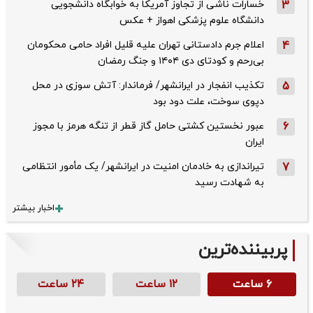
3
خسارات ناشی از تجاوز آمریکا به خوابگاه دانشجویی
دانشگاه علوم پزشکی اهواز + عکس
4
اعلام جرم دادستانی تهران علیه قلیل افراد حامی محکومان
بی‌رحم و کودتای دی‌ ۱۴۰۴ و جنگ رمضان
5
تکذیب ‌انفجار در ایرانشهر/ فرماندار: آتش سوزی در محل
دپوی سوخت، علت دود بود
6
عبور نخستین کشتی حامل گاز قطر از تنگه هرمز با مجوز
ایران
7
تیراندازی به خادمان امنیت در ایرانشهر/ یک مأمور انتظامی
به شهادت رسید
اخبار بیشتر
پربیننده‌ترین
۶ ساعت
۱۲ ساعت
۲۴ ساعت