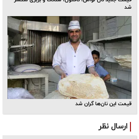
قیمت جدید نان لواش، تافتون، سنگک و بربری منتشر
شد
​قیمت این نان‌ها گران شد
ارسال نظر