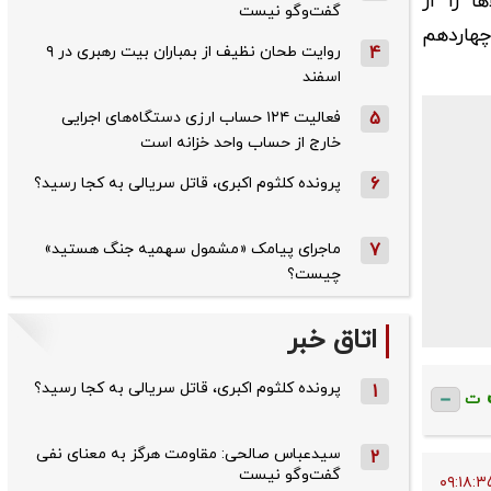
 را از
گفت‌وگو نیست
چهاردهم
4
روایت طحان‌ نظیف از بمباران بیت رهبری در ۹
اسفند
5
فعالیت ۱۲۴ حساب ارزی دستگاه‌های اجرایی
خارج از حساب واحد خزانه است
6
پرونده کلثوم اکبری، قاتل سریالی به کجا رسید؟
7
ماجرای پیامک «مشمول سهمیه جنگ هستید»
چیست؟
اتاق خبر
پرونده کلثوم اکبری، قاتل سریالی به کجا رسید؟
1
ت
سیدعباس صالحی: مقاومت هرگز به معنای نفی
2
گفت‌وگو نیست