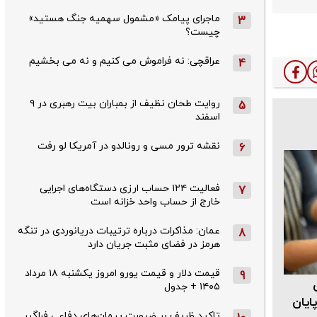
ماجرای پیامک «مشمول سهمیه جنگ هستید»
3
چیست؟
عراقچی: نه فراموش می کنیم و نه می بخشیم
4
روایت طحان‌ نظیف از بمباران بیت رهبری در ۹
5
اسفند
نقشه ترور مسی و رونالدو در آمریکا لو رفت
6
فعالیت ۱۲۴ حساب ارزی دستگاه‌های اجرایی
7
خارج از حساب واحد خزانه است
عمان: مذاکرات درباره ترتیبات دریانوردی در تنگه
8
هرمز در فضای مثبت جریان دارد
قیمت دلار و قیمت یورو امروز یکشنبه ۱۸ مرداد
9
ن
۱۴۰۵ + جدول
ایان
تاکید ظریف بر ضرورت پیمان‌های دفاعی فراگیر