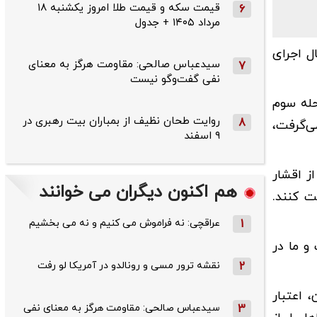
قیمت سکه و قیمت طلا امروز یکشنبه ۱۸
6
مرداد ۱۴۰۵ + جدول
ل اجرای
سیدعباس صالحی: مقاومت هرگز به معنای
7
نفی گفت‌وگو نیست
 تیر ۱۴۰۴ اجرا شده‌ است. مرحله سوم
روایت طحان‌ نظیف از بمباران بیت رهبری در
8
ی‌گرفت،
۹ اسفند
ز اقشار
هم اکنون دیگران می خوانند
ت کنند.
1
عراقچی: نه فراموش می کنیم و نه می بخشیم
و ما در
2
نقشه ترور مسی و رونالدو در آمریکا لو رفت
 اعتبار
3
سیدعباس صالحی: مقاومت هرگز به معنای نفی