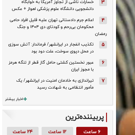
3
خسارات ناشی از تجاوز آمریکا به خوابگاه
دانشجویی دانشگاه علوم پزشکی اهواز + عکس
4
اعلام جرم دادستانی تهران علیه قلیل افراد حامی
محکومان بی‌رحم و کودتای دی‌ ۱۴۰۴ و جنگ
رمضان
5
تکذیب ‌انفجار در ایرانشهر/ فرماندار: آتش سوزی
در محل دپوی سوخت، علت دود بود
6
عبور نخستین کشتی حامل گاز قطر از تنگه هرمز
با مجوز ایران
7
تیراندازی به خادمان امنیت در ایرانشهر/ یک
مأمور انتظامی به شهادت رسید
اخبار بیشتر
پربیننده‌ترین
۶ ساعت
۱۲ ساعت
۲۴ ساعت