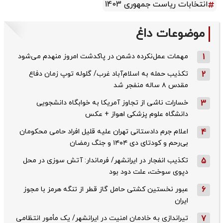
انتخابات ریاست جمهوری 1403
موضوعات داغ
1
مهمات عمل‌نکرده دشمن در پاکدشت امروز منهدم می‌شود
2
تکذیب حمله به اسلام‌آباد غرب/ گلوله توپ زمان دفاع
مقدس ۸ ساله منفجر شد
3
خسارات ناشی از تجاوز آمریکا به خوابگاه دانشجویی
دانشگاه علوم پزشکی اهواز + عکس
4
اعلام جرم دادستانی تهران علیه قلیل افراد حامی محکومان
بی‌رحم و کودتای دی‌ ۱۴۰۴ و جنگ رمضان
5
تکذیب ‌انفجار در ایرانشهر/ فرماندار: آتش سوزی در محل
دپوی سوخت، علت دود بود
6
عبور نخستین کشتی حامل گاز قطر از تنگه هرمز با مجوز
ایران
7
تیراندازی به خادمان امنیت در ایرانشهر/ یک مأمور انتظامی