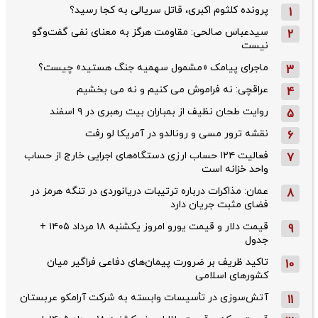
پرونده کلثوم اکبری، قاتل سریالی به کجا رسید؟
1
سیدعباس صالحی: مقاومت هرگز به معنای نفی گفت‌وگو
2
نیست
ماجرای پیامک «مشمول سهمیه جنگ هستید» چیست؟
3
عراقچی: نه فراموش می کنیم و نه می بخشیم
4
روایت طحان‌ نظیف از بمباران بیت رهبری در ۹ اسفند
5
نقشه ترور مسی و رونالدو در آمریکا لو رفت
6
فعالیت ۱۲۴ حساب ارزی دستگاه‌های اجرایی خارج از حساب
7
واحد خزانه است
عمان: مذاکرات درباره ترتیبات دریانوردی در تنگه هرمز در
8
فضای مثبت جریان دارد
قیمت دلار و قیمت یورو امروز یکشنبه ۱۸ مرداد ۱۴۰۵ +
9
جدول
تاکید ظریف بر ضرورت پیمان‌های دفاعی فراگیر میان
10
کشورهای اسلامی
آتش‌سوزی در تأسیسات وابسته به شرکت آرامکو عربستان
11