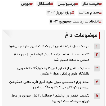
قیمت دلار
پرسپولیس
استقلال
بورس
سهام عدالت
ویژه نوروز 1403
انتخابات ریاست جمهوری 1403
موضوعات داغ
1
مهمات عمل‌نکرده دشمن در پاکدشت امروز منهدم می‌شود
2
تکذیب حمله به اسلام‌آباد غرب/ گلوله توپ زمان دفاع
مقدس ۸ ساله منفجر شد
3
خسارات ناشی از تجاوز آمریکا به خوابگاه دانشجویی
دانشگاه علوم پزشکی اهواز + عکس
4
اعلام جرم دادستانی تهران علیه قلیل افراد حامی محکومان
بی‌رحم و کودتای دی‌ ۱۴۰۴ و جنگ رمضان
5
تکذیب ‌انفجار در ایرانشهر/ فرماندار: آتش سوزی در محل
دپوی سوخت، علت دود بود