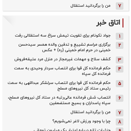
7
من را برگردانید استقلال
اتاق خبر
جواد نکونام برای تقویت تیمش سراغ سه استقلالی رفت
1
برگزاری مراسم تشییع و تدفین والده همسر سیدحسن
2
خمینی در حرم امام خمینی (ره) + عکس
کشف سلاح و مهمات غیرمجاز در منزل مرد عتیقه‌فروش
3
حکم فرمانده کل قوا برای انتصاب سردار وحیدی به سمت
4
فرمانده کل سپاه
حکم فرمانده کل قوا برای انتصاب سرلشکر عبداللهی به سمت
5
رئیس ستاد کل نیروهای مسلح
انتصاب شش فرمانده عالی‌رتبه در ستاد کل نیروهای مسلح،
6
سپاه پاسداران و بسیج مستضعفین
من را برگردانید استقلال
7
چرا با وجود ورزش لاغر نمی‌شویم؟
8
جزئیات تازه درباره اعتبار یک میلیون تومانی