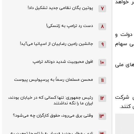
 زیر خواهد
پوتین یگان نظامی جدید تشکیل داد!
7
دست رد ترامپ به زلنسکی!
8
دولت و
ی سهام
جانشین رامین رضاییان از اسپانیا می‌آید!
9
افول محبوبیت شدید دونالد ترامپ
10
های ملی
محسن مسلمان رسماً به پرسپولیس پیوست
11
می شرکت
رئیس جمهوری: تنها کسانی که در خیابان بودند،
12
ایران ما را نگه نداشتند
کنند.
وقتی برق می‌رود، حقوق کارگران چه می‌شود؟
13
زارعی مطلب جدید «رسایی» را تلویحا توهین به