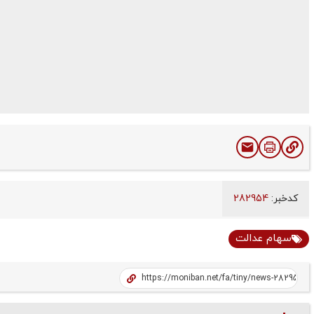
کدخبر:
282954
سهام عدالت