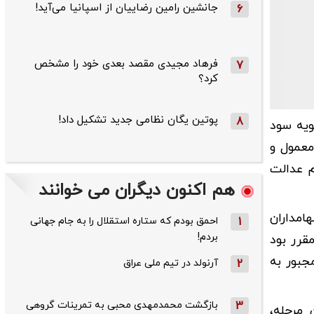
جانشین رامین رضاییان از اسپانیا می‌آید!
6
فرهاد مجیدی مقصد بعدی خود را مشخص
7
کرد؟
پوتین یگان نظامی جدید تشکیل داد!
8
ویه سود
معمول و
ام عدالت
هم اکنون دیگران می خوانند
امداران
1
احمق بودم که ستاره استقلال را به جام جهانی
بردم!
قرر بود
جبور به
2
آرنولد در تیم ملی عراق
3
بازگشت محمدمهدی محبی به تمرینات گروهی
 ۱۴۰۲ پرداخت شد. در این مرحله،