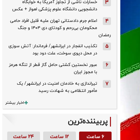
3
خسارات ناشی از تجاوز آمریکا به خوابگاه
دانشجویی دانشگاه علوم پزشکی اهواز + عکس
4
اعلام جرم دادستانی تهران علیه قلیل افراد حامی
محکومان بی‌رحم و کودتای دی‌ ۱۴۰۴ و جنگ
رمضان
5
تکذیب ‌انفجار در ایرانشهر/ فرماندار: آتش سوزی
در محل دپوی سوخت، علت دود بود
6
عبور نخستین کشتی حامل گاز قطر از تنگه هرمز
با مجوز ایران
7
تیراندازی به خادمان امنیت در ایرانشهر/ یک
مأمور انتظامی به شهادت رسید
اخبار بیشتر
پربیننده‌ترین
۶ ساعت
۱۲ ساعت
۲۴ ساعت